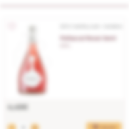
S/D.O. Castilla y León - Cantabria
Peñascal Rosat Semi
0,75 L.
4,45€
Ajouter