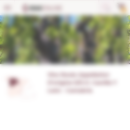
Panneau de gestion des cookies
0
Vins Rosés Appellation
D'origine S/D.O. Castilla Y
León - Cantabria