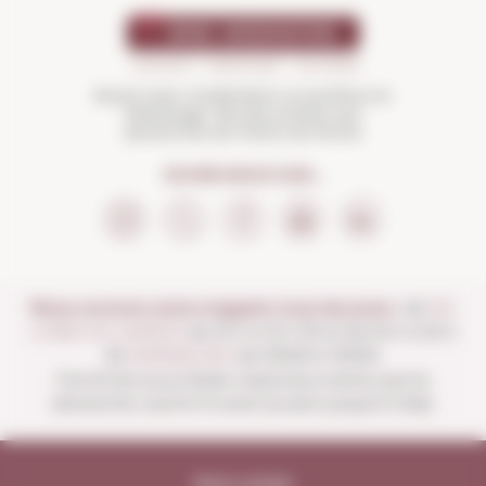
Buvez avec modération et profitez-en
davantage. Ne pas vendre aux
personnes de moins de 18 ans
SUIVEZ-NOUS SUR...
Nous ouvrons notre magasin tous les jours :
de
DU
LUNDI AU SAMEDI
de 10 h à 13 h 30 et de 16 h à 20 h
30
DIMANCHES
de 10h00 à 13h30.
Fermé les jours fériés nationaux autres que le
dimanche, sauf le 15 août (ouvert jusqu'à midi).
Note Légale