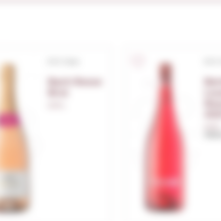
D.O. Cava
D.O.
Bach Rosse
Ber
Brut
Lo
Ros
0,75 L.
202
0,75 L
Millé