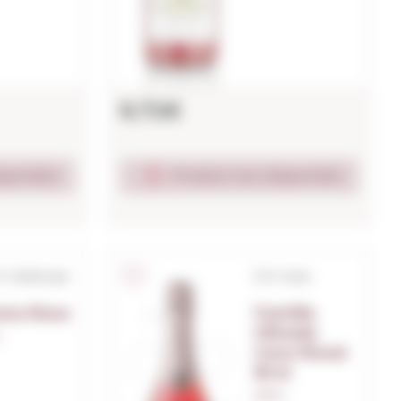
9,72€
sponible
Produit non disponible
O. Catalunya
D.O. Cava
sta Rosa
Familia
Oliveda
.
Cava Rosat
Brut
0,75 L.