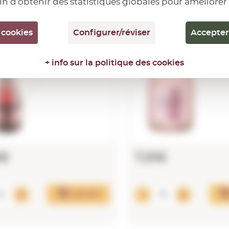
fin d'obtenir des statistiques globales pour améliorer
Brut Rose
Car
(mini)
0,75 L
 cookies
Configurer/réviser
Accepter
0,20 L.
+ info sur la politique des cookies
0€
7,51€
Ajouter