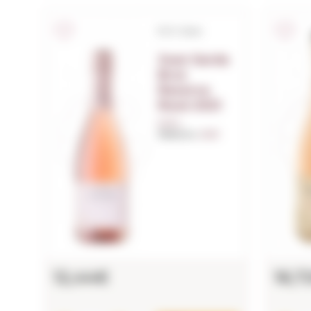
D.O. Cava
Joan Sarda
Brut
Reserva
Rosé 2021
0,75 L.
Millésime:
2021
12,44€
16,7