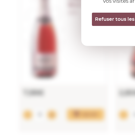
vos visites a
Brut Rose
0,75 L.
Refuser tous les
7,99€
2,8
Ajouter