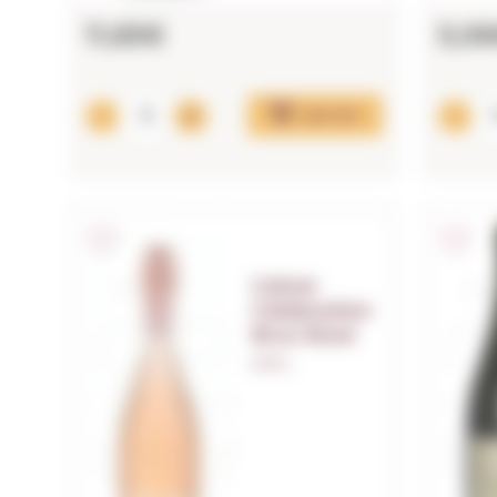
11,65€
5,0
Ajouter
Calvet
Celebration
Brut Rosé
0,75 L.