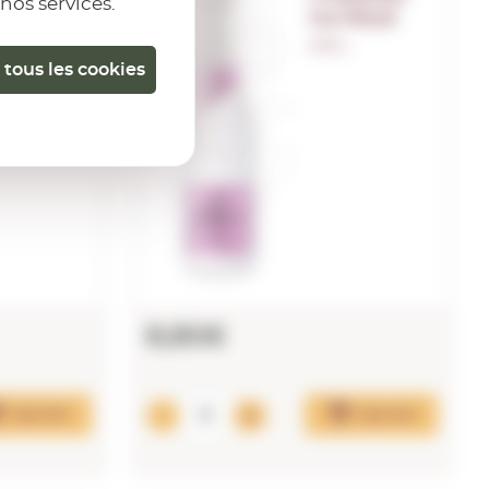
 nos services.
ta Rosé
Ice Rosé
.
0,75 L.
 tous les cookies
8,80€
Ajouter
Ajouter