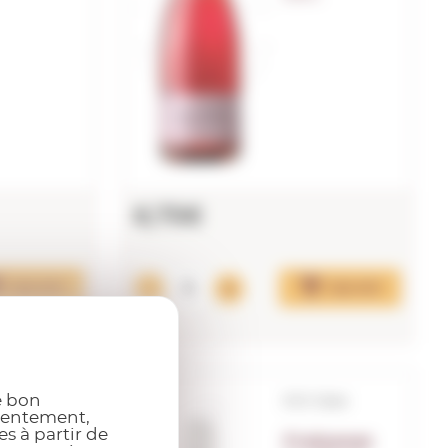
6,75€
Ajouter
Ajouter
e bon
 Cava
D.O. Cava
nsentement,
s à partir de
ixenet
Freixenet