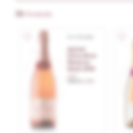
35
Produits
D.O. Penedès
Aymar
Extra Brut
Reserva
Rosé 2019
0,75 L.
Millésime:
2019