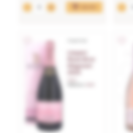
Ajouter
Corpinnat
Llopart
Rosé Brut
Magnum
2023
1,50 L.
Millésime:
2023