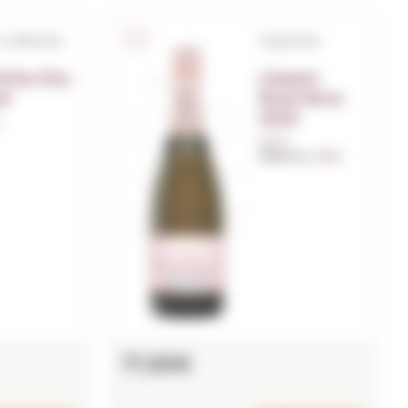
 La Mancha
Corpinnat
brisa Dry
Llopart
sé
Rosé Brut
2022
.
0,75 L.
Millésime:
2022
17,65€