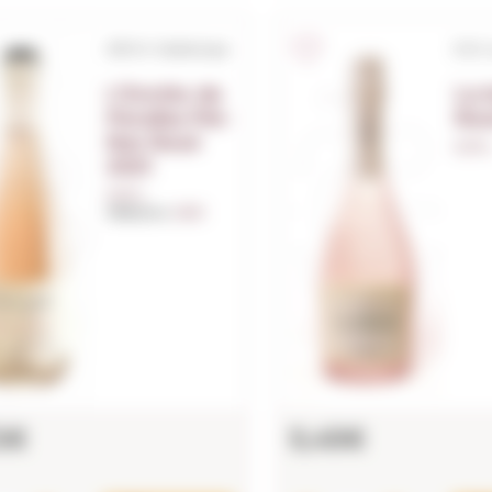
S/D.O. Catalunya
D.O.
L'Enclòs de
La 
Peralba Pét-
Ro
Nat Rosé
0,75 L
2021
0,75 L.
Millésime:
2021
2€
5,45€