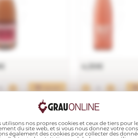
9€
4,30€
Ajouter
 utilisons nos propres cookies et ceux de tiers pour l
D.O. Cava
D.O.
ment du site web, et si vous nous donnez votre co
rons également des cookies pour collecter des donnée
Freixenet
Fre