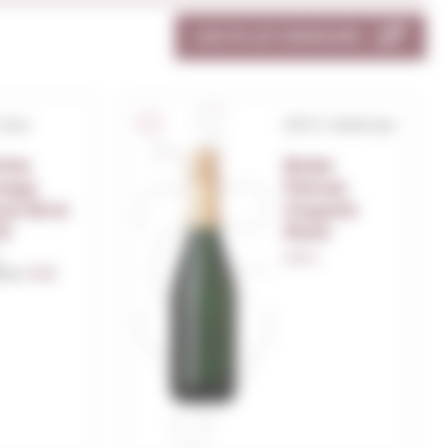
LES PLUS VENDUES
 Cava
S/D.O. Catalunya
tha
Bolet
unge
Petnat
se Brut
Organic
3
Rosé
.
0,75 L.
sime:
2023