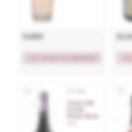
9,68€
20,
Produit non disponible
D.O. Cava
Cavas Hill
Cuvée
Panot Rosé
0,75 L.