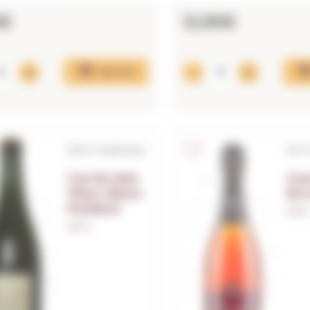
6€
12,95€
Ajouter
S/D.O. Catalunya
D.O.
Carriel dels
Cas
Vilars Blanc
Bru
Petillant
0,75 L
0,75 L.