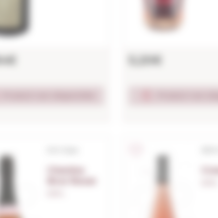
84€
5,20€
Produit non disponible
Produit non di
D.O. Cava
S/D.
Chenine
Cre
Brut Rosat
0,75 L
0,75 L.