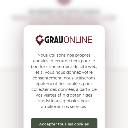
NE PERDEZ PAS CETTE CHANCE
NOUS VOUS INFORMERONS S'IL Y A DE
NOUVELLES PROMOTIONS
Vous recevrez avant tout le monde
toutes nos offres et actualités
Je veux recevoir les OFFRES
Nous utilisons nos propres
cookies et ceux de tiers pour le
bon fonctionnement du site web,
et si vous nous donnez votre
consentement, nous utiliserons
également des cookies pour
collecter des données à partir de
C/ Torroella, 163 - 17200 Palafrugell
vos visites afin d'obtenir des
GIRONA Catalogne · Espagne
statistiques globales pour
améliorer nos services.
COMMENT S'Y
RENDRE ?
Ouvrez le
Google Maps
Accepter tous les cookies