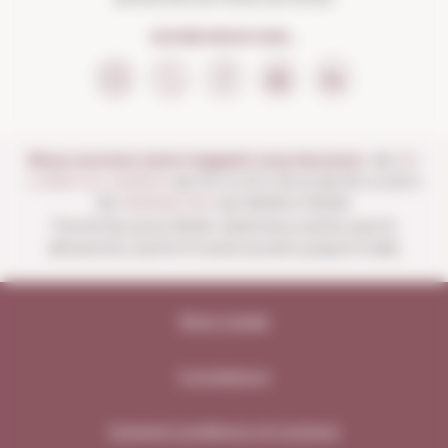
SUIVEZ-NOUS SUR...
Nous ouvrons notre magasin tous les jours :
de
DU
LUNDI AU SAMEDI
de 10 h à 13 h 30 et de 16 h à 20 h
30
DIMANCHES
de 10h00 à 13h30.
Fermé les jours fériés nationaux autres que le
dimanche, sauf le 15 août (ouvert jusqu'à midi).
Note Légale
Compliance
General conditions of contract