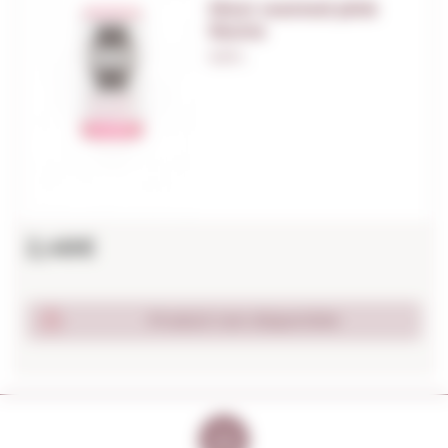
Most wanted pink
llauna
0,20 L.
2,46€
Produit non disponible