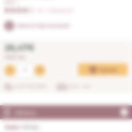
0,70 L. I
4/5
I
Évaluation (3)
PRODUIT RECOMMANDÉ
26,47€
37,81€ / litre
Ajouter
ACHAT SÉCURISÉ
EN 24 - 48 H.
DÉTAILS
Types:
Whisky