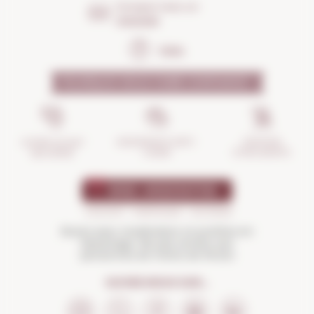
Envoyez-nous un
message
FAQs
POURQUOI NOUS FAIRE CONFIANCE ?
GESTION
ASSURANCE ANTI-
VOTRE ACHAT
D'INCIDENTS
CASSE
SÉCURISÉ
Buvez avec modération et profitez-en
davantage. Ne pas vendre aux
personnes de moins de 18 ans
SUIVEZ-NOUS SUR...