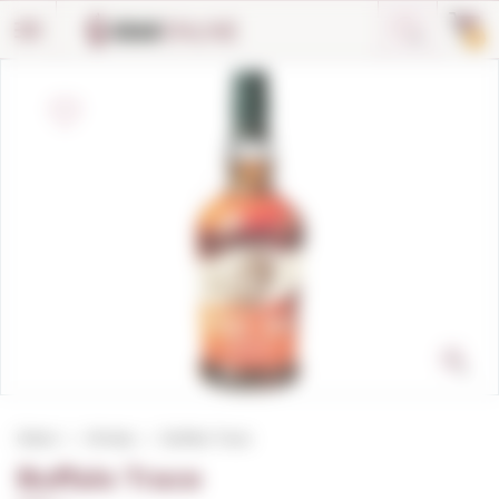
Panneau de gestion des cookies
0
Début
Whisky
Buffalo Trace
Buffalo Trace