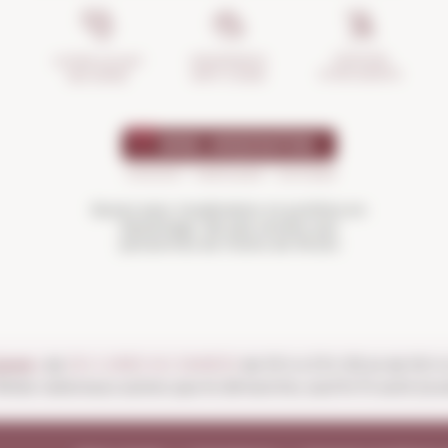
GESTION
ASSURANCE
VOTRE ACHAT
D'INCIDENTS
ANTI-CASSE
SÉCURISÉ
Buvez avec modération et profitez-en
davantage. Ne pas vendre aux
personnes de moins de 18 ans
ours :
de
DU LUNDI AU SAMEDI
de 10 h à 13 h 30 et de 16 h
ériés nationaux autres que le dimanche, sauf le 15 août (ouv