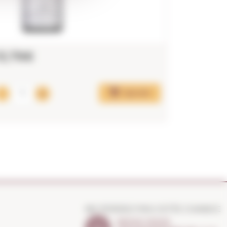
13,79€
16,73€
Ajouter
NE PERDEZ PAS CETTE CHANCE
NOUS VOUS