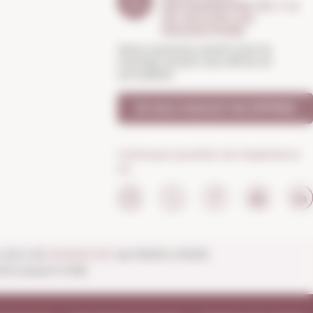
INFORMERONS S'IL Y A
DE NOUVELLES
PROMOTIONS
Vous recevrez avant tout le
monde toutes nos offres et
actualités
Je veux recevoir les OFFRES
Continuez à profiter de l'expérience
en:
 à 20 h 30
DIMANCHES
de 10h00 à 13h30.
ert jusqu'à midi).