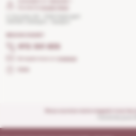
COMMENT S'Y RENDRE ?
Ouvrez le
Google Maps
C/ Torroella, 163 - 17200 Palafrugell
GIRONA Catalogne · Espagne
BESOIN D'AIDE?
972 301 835
Envoyez-nous un
message
FAQs
Nous ouvrons notre magasin tous les j
Fermé les jours f