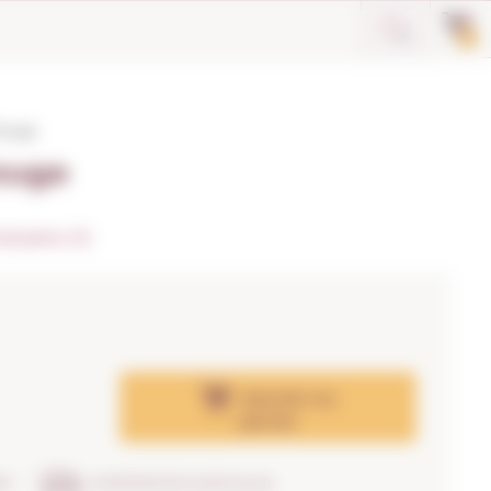
0
 Rouge
ouge
luation (1)
Ajouter
au
panier
SE
LIVRAISON EN 24/48 heures