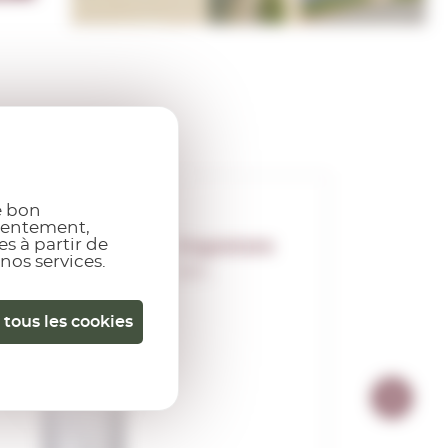
e bon
nsentement,
s à partir de
Angostura
 nos services.
0,20 L.
 tous les cookies