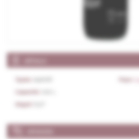
DÉTAILS
Types:
Apéritif
Pays:
E
Capacité:
1,00 L.
Degré:
15,0º
OPINIONS