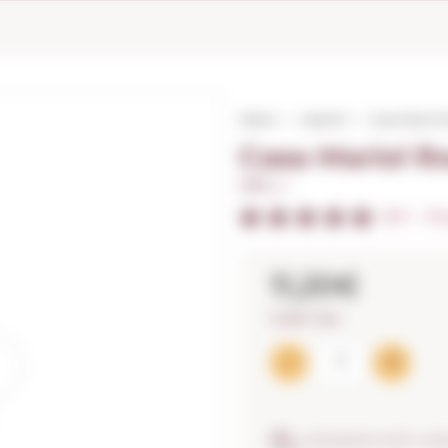
Début
Apéritif
Casa Mariol
Casa Mariol R
1,00 L. I
5/5
I
Éva
11,20€
11,20€ / litre
ASSURANCE ANTI-CAS