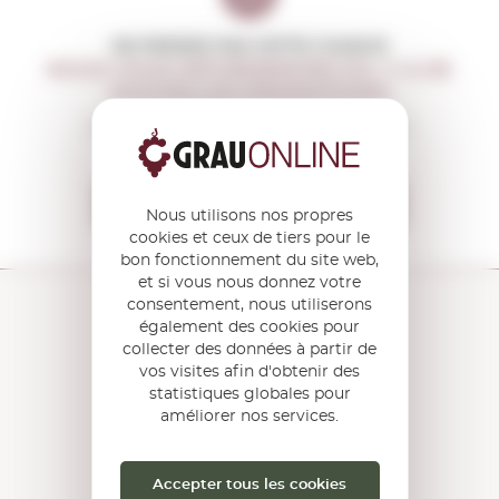
NE PERDEZ PAS CETTE CHANCE
NOUS VOUS INFORMERONS S'IL Y A DE
NOUVELLES PROMOTIONS
Vous recevrez avant tout le monde
toutes nos offres et actualités
Je veux recevoir les OFFRES
Nous utilisons nos propres
cookies et ceux de tiers pour le
bon fonctionnement du site web,
et si vous nous donnez votre
consentement, nous utiliserons
également des cookies pour
collecter des données à partir de
C/ Torroella, 163 - 17200 Palafrugell
vos visites afin d'obtenir des
GIRONA Catalogne · Espagne
statistiques globales pour
améliorer nos services.
COMMENT S'Y
RENDRE ?
Ouvrez le
Google Maps
Accepter tous les cookies