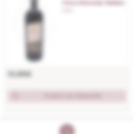
Finca Rotondo Malbec
0,75 L.
10,99€
Produit non disponible