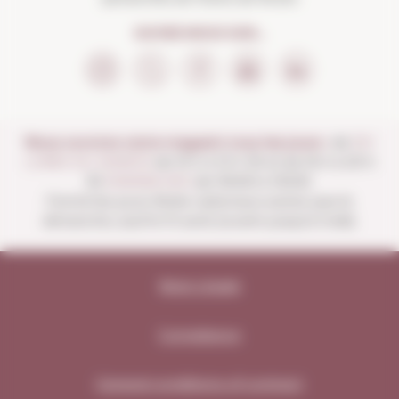
SUIVEZ-NOUS SUR...
Nous ouvrons notre magasin tous les jours :
de
DU
LUNDI AU SAMEDI
de 10 h à 13 h 30 et de 16 h à 20 h
30
DIMANCHES
de 10h00 à 13h30.
Fermé les jours fériés nationaux autres que le
dimanche, sauf le 15 août (ouvert jusqu'à midi).
Note Légale
Compliance
General conditions of contract