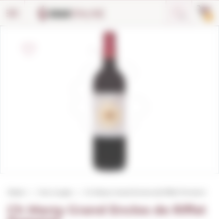
Panneau de gestion des cookies
0
Début
Vins rouges
Ch Marzy Grand Enclos de Riffat Pomerol
Ch Marzy Grand Enclos de Riffat