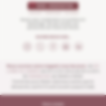
Buvez avec modération et profitez-en
davantage. Ne pas vendre aux
personnes de moins de 18 ans
SUIVEZ-NOUS SUR...
Nous ouvrons notre magasin tous les jours :
de
DU
LUNDI AU SAMEDI
de 10 h à 13 h 30 et de 16 h à 20 h
30
DIMANCHES
de 10h00 à 13h30.
Fermé les jours fériés nationaux autres que le
dimanche, sauf le 15 août (ouvert jusqu'à midi).
Note Légale