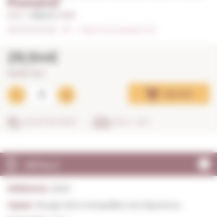
Pomerol
0,75 L. I
Millésime:
2020
0/5
I
Faites votre évaluation (0)
29,94€
39,92€ / litre
Ajouter
ACHAT SÉCURISÉ
EN 24 - 48 H.
DÉTAILS
Millésime:
2020
Types:
Rouge Vins tranquilles non liquoreux