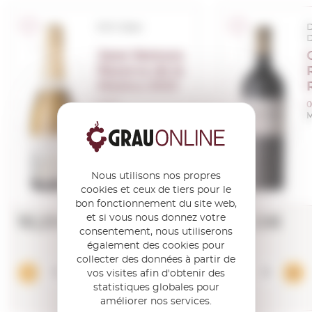
D.O. Cava
D
Jane Ventura
Reserva de la
Música 2023
0,75 L.
0
Millésime:
2023
M
Nous utilisons nos propres
cookies et ceux de tiers pour le
bon fonctionnement du site web,
et si vous nous donnez votre
10,25€
42,12€
consentement, nous utiliserons
également des cookies pour
collecter des données à partir de
Ajouter
vos visites afin d'obtenir des
statistiques globales pour
améliorer nos services.