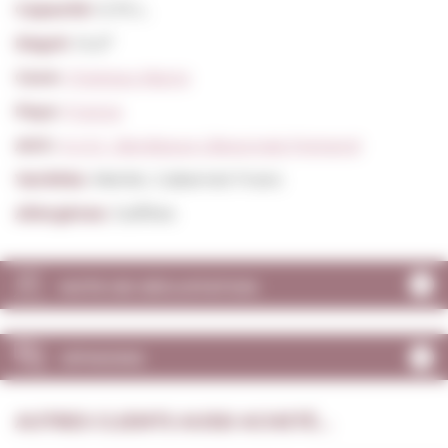
Capacité:
0,75 L.
Degré:
14,0º
Cave:
Chateau Marzy
Pays:
France
AOC:
A.O.C. Bordeaux Libournais Pomerol
Variétés:
Merlot, Cabernet Franc
Allergènes:
Sulfites
NOTE DE DÉGUSTATION
OPINIONS
AUTRES CLIENTS AUSSI ACHETÉ...