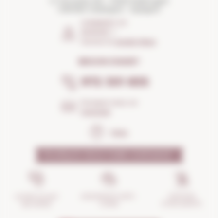
C/ Torroella, 163 - 17200 Palafrugell
GIRONA Catalogne · Espagne
COMMENT S'Y
RENDRE ?
Ouvrez le
Google Maps
BESOIN D'AIDE?
972 301 835
Envoyez-nous un
message
FAQs
POURQUOI NOUS FAIRE CONFIANCE ?
GESTION
ASSURANCE ANTI-
VOTRE ACHAT
D'INCIDENTS
CASSE
SÉCURISÉ